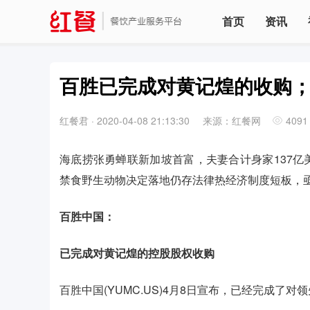
首页
资讯
百胜已完成对黄记煌的收购
红餐君
·
2020-04-08 21:13:30
来源：红餐网
4091
海底捞张勇蝉联新加坡首富，夫妻合计身家137
禁食野生动物决定落地仍存法律热经济制度短板，
百胜中国：
已完成对黄记煌的控股股权收购
百胜中国(YUMC.US)4月8日宣布，已经完成