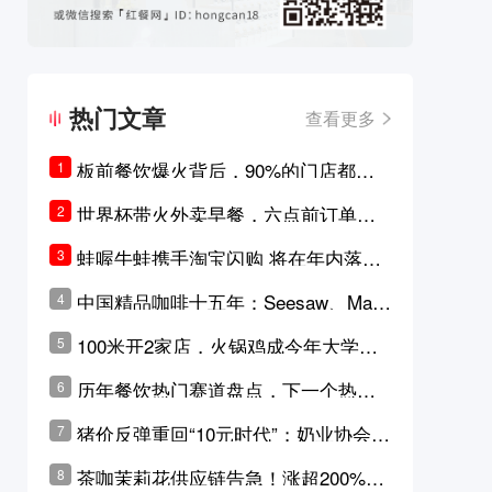
热门文章
查看更多
板前餐饮爆火背后，90%的门店都只
1
是徒有其表的刻意作秀？
世界杯带火外卖早餐，六点前订单大
2
涨超5成，巴西比赛成“早餐带货王”
蛙喔牛蛙携手淘宝闪购 将在年内落地3
3
0家品牌卫星店
中国精品咖啡十五年：Seesaw、Man
4
ner、M Stand为何结出了不同的果
100米开2家店，火锅鸡成今年大学城
5
实？
最火生意？
历年餐饮热门赛道盘点，下一个热门
6
品类是？
猪价反弹重回“10元时代”；奶业协会称
7
原奶价格现回暖迹象
茶咖茉莉花供应链告急！涨超200%，
8