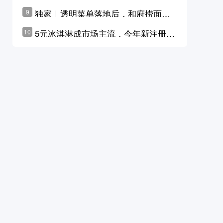
横州花价冲破50元一斤
独家｜透明菜单落地后，和府捞面李
9
学林公布未来10年计划
5元冰淇淋成市场主流，今年新注册相
10
关企业华东领跑，东北紧随其后