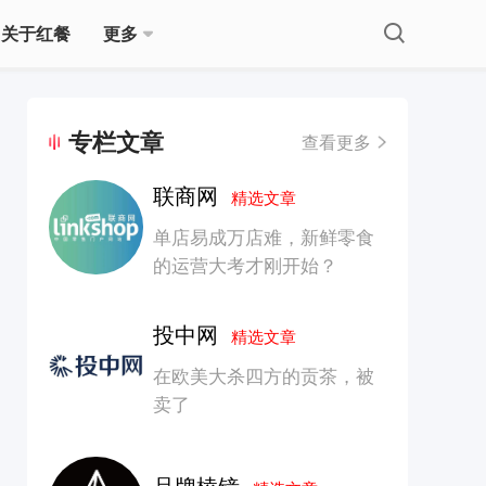
关于红餐
更多
专栏文章
查看更多
联商网
精选文章
单店易成万店难，新鲜零食
的运营大考才刚开始？
投中网
精选文章
在欧美大杀四方的贡茶，被
卖了
品牌棱镜