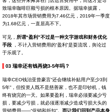
客，这些并未摊算在门店运营费用中，而这才是导
致瑞幸咖啡巨额亏损的根本原因。据瑞幸披露，
2018年其市场营销费用为7.46亿元，2019年一季度
为1.68亿元，一直居高不下。
可见，
所谓“盈利”不过是一种文字游戏和财务优化
手段
，不计入营销费用的“盈利”是耍流氓，舆论过
于乐观了。
03
瑞幸还有钱再烧3-5年吗？
瑞幸CEO钱治亚曾豪言“还会继续补贴用户至少3到
5年”，但投资人既不是慈善家，也不是印钞机，钱
终有烧完的一天。如果要盈利，瑞幸必须要减少亏
损，要减少亏损，就必须逐渐减少造成亏损大头的
营销费用——“促销和折扣”。
而让我们回到产品本身