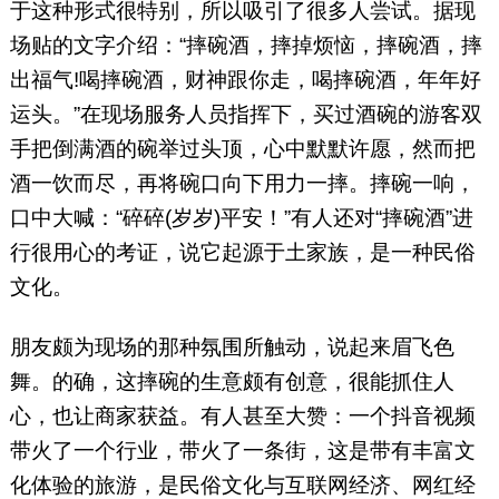
于这种形式很特别，所以吸引了很多人尝试。据现
场贴的文字介绍：“摔碗酒，摔掉烦恼，摔碗酒，摔
出福气!喝摔碗酒，财神跟你走，喝摔碗酒，年年好
运头。”在现场服务人员指挥下，买过酒碗的游客双
手把倒满酒的碗举过头顶，心中默默许愿，然而把
酒一饮而尽，再将碗口向下用力一摔。摔碗一响，
口中大喊：“碎碎(岁岁)平安！”有人还对“摔碗酒”进
行很用心的考证，说它起源于土家族，是一种民俗
文化。
朋友颇为现场的那种氛围所触动，说起来眉飞色
舞。的确，这摔碗的生意颇有创意，很能抓住人
心，也让商家获益。有人甚至大赞：一个抖音视频
带火了一个行业，带火了一条街，这是带有丰富文
化体验的旅游，是民俗文化与互联网经济、网红经