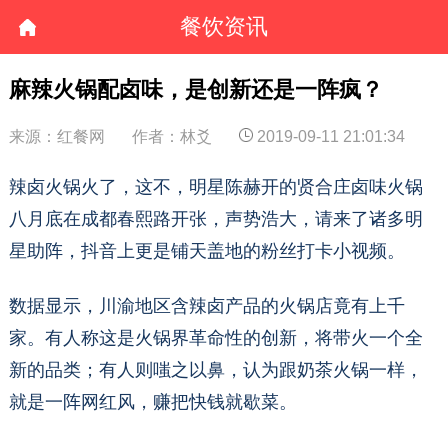
餐饮资讯
麻辣火锅配卤味，是创新还是一阵疯？
来源：红餐网
作者：林爻
2019-09-11 21:01:34
辣卤火锅火了，这不，明星陈赫开的贤合庄卤味火锅
八月底在成都春熙路开张，声势浩大，请来了诸多明
星助阵，抖音上更是铺天盖地的粉丝打卡小视频。
数据显示，川渝地区含辣卤产品的火锅店竟有上千
家。有人称这是火锅界革命性的创新，将带火一个全
新的品类；有人则嗤之以鼻，认为跟奶茶火锅一样，
就是一阵网红风，赚把快钱就歇菜。