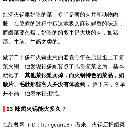
红汤火锅里好吃的菜，多半是薄的肉片和动物内
脏，在烫煮的过程中迅速地吸入麻辣鲜香的味道；
而卤菜要久煨，好吃的的多半是大块的肉，如猪
蹄、牛腩、牛筋之类的。
做了二十多年火锅生意的老袁今年在店里也上了卤
菜火锅，他发现很多顾客点了几份卤菜之后，基本
就饱了，
其他菜很难卖掉，而火锅特色的菜品，如
腰片、毛肚那些客人并没有体验到，
算下来，客单
并不高，他表示很担忧。
03
辣卤火锅能火多久？
在红餐网（ID：hongcan18）看来，火锅店把卤菜