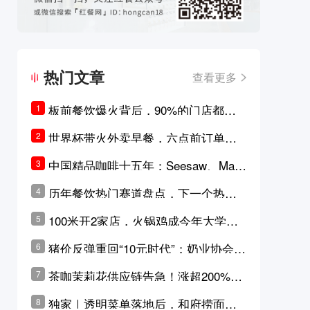
热门文章
查看更多
板前餐饮爆火背后，90%的门店都只
1
是徒有其表的刻意作秀？
世界杯带火外卖早餐，六点前订单大
2
涨超5成，巴西比赛成“早餐带货王”
中国精品咖啡十五年：Seesaw、Man
3
ner、M Stand为何结出了不同的果
历年餐饮热门赛道盘点，下一个热门
4
实？
品类是？
100米开2家店，火锅鸡成今年大学城
5
最火生意？
猪价反弹重回“10元时代”；奶业协会称
6
原奶价格现回暖迹象
茶咖茉莉花供应链告急！涨超200%，
7
横州花价冲破50元一斤
独家｜透明菜单落地后，和府捞面李
8