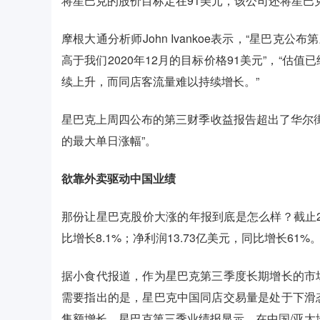
将星巴克的股价目标定在91美元，该公司还将星巴克
摩根大通分析师John Ivankoe表示，“星巴克
高于我们2020年12月的目标价格91美元”，“
续上升，而同店客流量难以持续增长。”
星巴克上周四公布的第三财季收益报告超出了华尔街
的最大单日涨幅”。
欲靠外卖驱动中国业绩
那份让星巴克股价大涨的年报到底是怎么样？截止20
比增长8.1%；净利润13.73亿美元，同比增长61%
据小食代报道，作为星巴克第三季度长期增长的市
需要指出的是，星巴克中国同店交易量是处于下滑
售额增长。星巴克第三季业绩报显示，在中国/亚太地