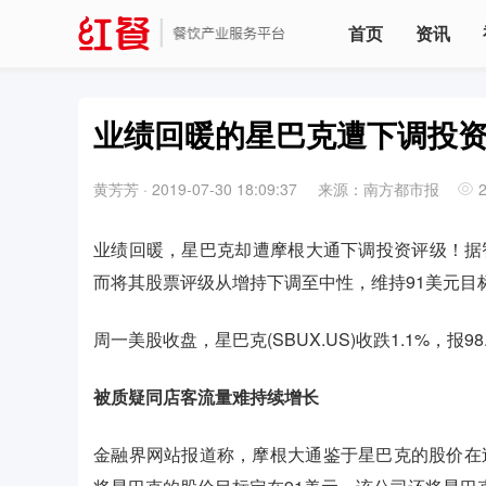
首页
资讯
业绩回暖的星巴克遭下调投资
黄芳芳
·
2019-07-30 18:09:37
来源：南方都市报
业绩回暖，星巴克却遭摩根大通下调投资评级！据智
而将其股票评级从增持下调至中性，维持91美元目
周一美股收盘，星巴克(SBUX.US)收跌1.1%，报98
被质疑同店客流量难持续增长
金融界网站报道称，摩根大通鉴于星巴克的股价在过