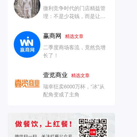
微利竞争时代的门店精益管
理：不是少花钱，而是让每
一块钱产生增长
赢商网
精选文章
二季度商场客流，竟然负增
长了！
壹览商业
精选文章
瑞幸狂卖6000万杯，“冰”从
配角变成了主角