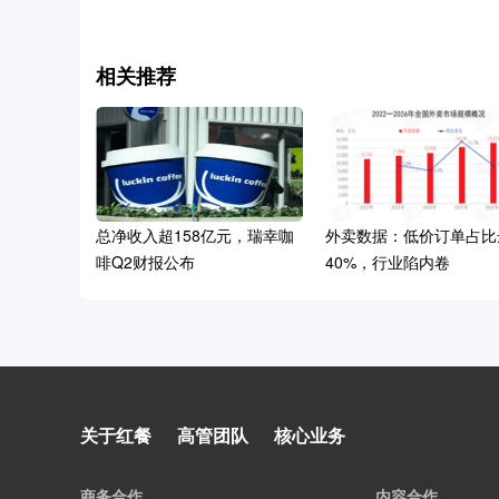
相关推荐
总净收入超158亿元，瑞幸咖
外卖数据：低价订单占比
啡Q2财报公布
40%，行业陷内卷
柠季 × 大力水手｜这个夏天，
关于红餐
高管团队
核心业务
一起出海找柠感！
商务合作
内容合作