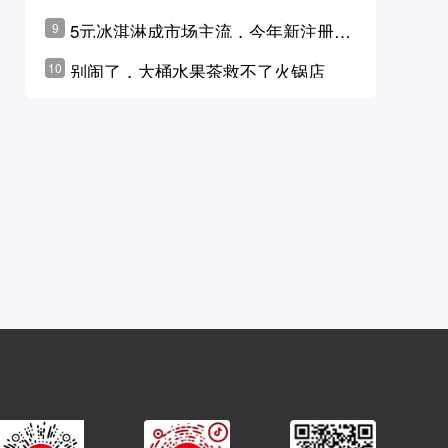
学林公布未来10年计划
5元冰淇淋成市场主流，今年新注册相
9
关企业华东领跑，东北紧随其后
别闹了，大桶水果茶救不了火锅店
10