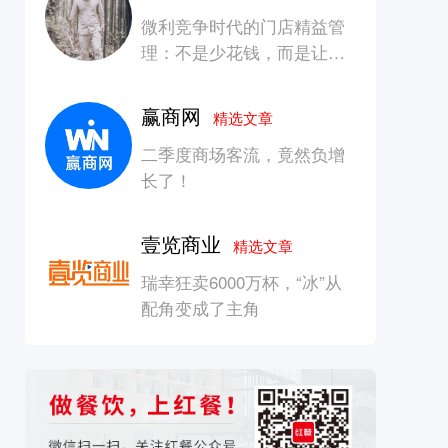
微利竞争时代的门店精益管
理：不是少花钱，而是让每
一块钱产生增长
赢商网
精选文章
二季度商场客流，竟然负增
长了！
壹览商业
精选文章
瑞幸狂卖6000万杯，“冰”从
配角变成了主角