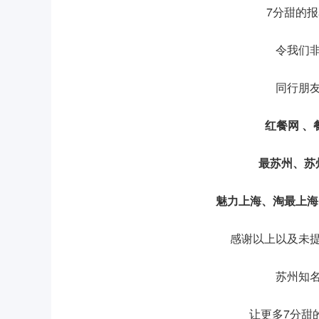
7分甜的
令我们
同行朋
红餐网 、
最苏州、苏
魅力上海、淘最上
感谢以上以及未
苏州知
让更多7分甜