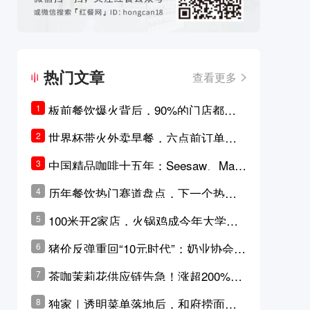
热门文章
查看更多
板前餐饮爆火背后，90%的门店都只
1
是徒有其表的刻意作秀？
世界杯带火外卖早餐，六点前订单大
2
涨超5成，巴西比赛成“早餐带货王”
中国精品咖啡十五年：Seesaw、Man
3
ner、M Stand为何结出了不同的果
历年餐饮热门赛道盘点，下一个热门
4
实？
品类是？
100米开2家店，火锅鸡成今年大学城
5
最火生意？
猪价反弹重回“10元时代”；奶业协会称
6
原奶价格现回暖迹象
茶咖茉莉花供应链告急！涨超200%，
7
横州花价冲破50元一斤
独家｜透明菜单落地后，和府捞面李
8