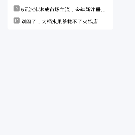
学林公布未来10年计划
5元冰淇淋成市场主流，今年新注册相
9
关企业华东领跑，东北紧随其后
别闹了，大桶水果茶救不了火锅店
10