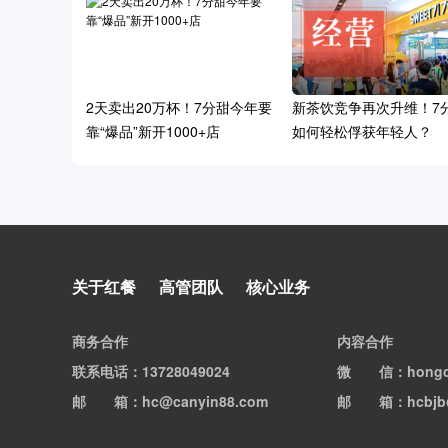
2天卖出20万杯！7分甜今年要
新茶饮竞争再次升维！7
靠“爆品”新开1000+店
如何轻松俘获年轻人？
顺为资本首谈食品饮料投资逻
关于红餐
高管团队
核心业务
辑：有空间的品类、强记忆力
的品牌以及供应链
商务合作
内容合作
联系电话
：13728049024
微信
：hong
邮箱
：hc@canyin88.com
邮箱
：hcbjb