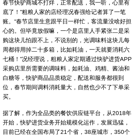
春节快驴商城不打烊，正常配送，我一听，心里有
底了！”粗粮人家的店经理况春强给记者算了一笔
账。“春节店里生意跟平日一样忙，客流量没啥好担
心的。但毕竟放假嘛，一个是店里人手紧张二是采
购这块儿怕跟不上，不说别的，光调味料这块儿每
周都得用掉二十多箱，比如耗油，一天就要消耗六
七桶！”况经理说，粗粮人家定期通过快驴进货APP
采购店里所需要的调味料，如耗油、鸡精、酱油和
白糖等，快驴商品品质稳定，配送和服务都很到
位，春节期间调料消耗量大，自然也少不了下单采
买。
据了解，作为全品类的餐饮供应链平台，从2018年
开始，快驴进货业务开始规模化运作，发展迅猛，
目前已经在全国布局了21个省，38座城市，350个