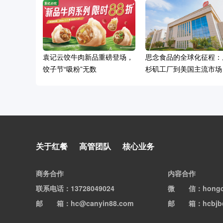
袁记云饺牛肉新品重磅登场，
思念食品的全球化征程：
饺子节“吸粉”无数
杉矶工厂到美国主流市场
18元一颗！饺子界也玩起了
关于红餐
高管团队
核心业务
Omakase？
商务合作
内容合作
联系电话
：13728049024
微信
：hong
邮箱
：hc@canyin88.com
邮箱
：hcbjb