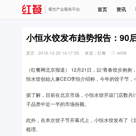
首页
资讯
小恒水饺发布趋势报告：90
莫言
·
2018-12-25 14:17:35
来源：红餐
4008
（红餐网北京报道） 12月21日，以“青春饺步匆
恒水饺创始人兼CEO李恒介绍称，今年的饺子节，小
据了解，目前在北京市场，小恒水饺开设门店数共计
子品类中近一半的市场份额。
此外，在本次饺子节开幕式上，小恒水饺发布了《
梳理。