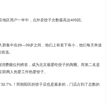
京地区用户一年中，点外卖饺子次数最高达405回。
人群集中在29—39岁之间，他们上有老下有小，他们每天奔波
的首选。
圈消费额位列榜首，成为北京最爱吃饺子的商圈。而第二名是
互联网人热爱工作热爱饺子。
了32.7% ！而朝阳区的饺子店也是最多的，门店占到了总数的