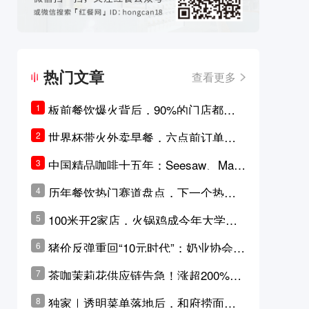
热门文章
查看更多
板前餐饮爆火背后，90%的门店都只
1
是徒有其表的刻意作秀？
世界杯带火外卖早餐，六点前订单大
2
涨超5成，巴西比赛成“早餐带货王”
中国精品咖啡十五年：Seesaw、Man
3
ner、M Stand为何结出了不同的果
历年餐饮热门赛道盘点，下一个热门
4
实？
品类是？
100米开2家店，火锅鸡成今年大学城
5
最火生意？
猪价反弹重回“10元时代”；奶业协会称
6
原奶价格现回暖迹象
茶咖茉莉花供应链告急！涨超200%，
7
横州花价冲破50元一斤
独家｜透明菜单落地后，和府捞面李
8