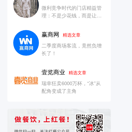
微利竞争时代的门店精益管
理：不是少花钱，而是让每
一块钱产生增长
赢商网
精选文章
二季度商场客流，竟然负增
长了！
壹览商业
精选文章
瑞幸狂卖6000万杯，“冰”从
配角变成了主角