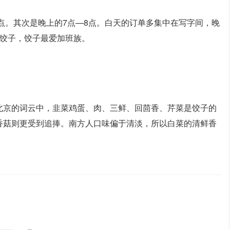
3点。其次是晚上的7点—8点。白天的订单多集中在写字间，晚
卖饺子，饺子最爱加班族。
北京的词云中，韭菜鸡蛋、肉、三鲜、回茴香、芹菜是饺子的
香菇则更受到追捧。南方人口味偏于清淡，所以白菜的清鲜香