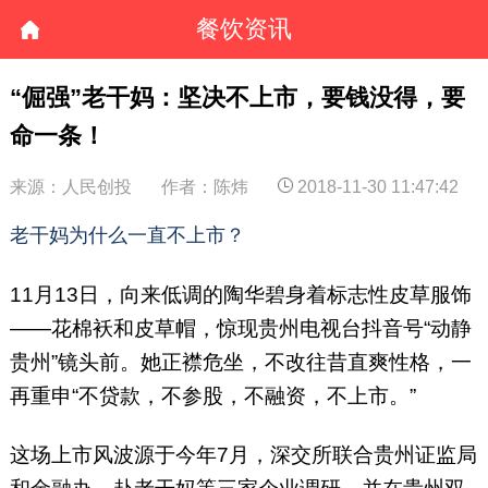
餐饮资讯
“倔强”老干妈：坚决不上市，要钱没得，要
命一条！
来源：人民创投
作者：陈炜
2018-11-30 11:47:42
老干妈为什么一直不上市？
11月13日，向来低调的陶华碧身着标志性皮草服饰
——花棉袄和皮草帽，惊现贵州电视台抖音号“动静
贵州”镜头前。她正襟危坐，不改往昔直爽性格，一
再重申“不贷款，不参股，不融资，不上市。”
这场上市风波源于今年7月，深交所联合贵州证监局