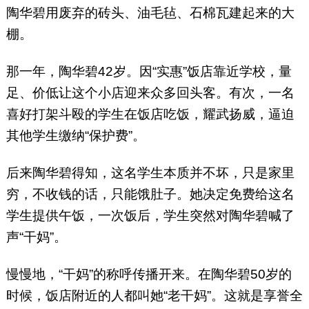
陶华碧用废弃的砖头、油毛毡、石棉瓦建起来的大
棚。
那一年，陶华碧42岁。因“实惠”饭店靠近学校，量
足、价低让这个小店迎来众多回头客。有次，一名
喜好打架斗殴的学生在饭店吃饭，耀武扬威，逼迫
其他学生缴纳“保护费”。
后来陶华碧得知，这名学生本质并不坏，只是家里
穷，不收钱的话，只能饿肚子。她决定免费给这名
学生提供午饭，一次饭后，学生突然对陶华碧喊了
声“干妈”。
慢慢地，“干妈”的称呼传播开来。在陶华碧50岁的
时候，饭店附近的人都叫她“老干妈”。这就是享誉全