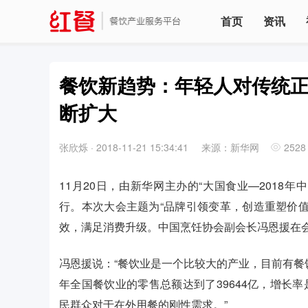
首页
资讯
餐饮新趋势：年轻人对传统正
断扩大
张欣烁
·
2018-11-21 15:34:41
来源：新华网
2528
11月20日，由新华网主办的“大国食业—2018
行。本次大会主题为“品牌引领变革，创造重塑价
效，满足消费升级。中国烹饪协会副会长冯恩援在
冯恩援说：“餐饮业是一个比较大的产业，目前有餐饮许
年全国餐饮业的零售总额达到了39644亿，增长率
民群众对于在外用餐的刚性需求。”