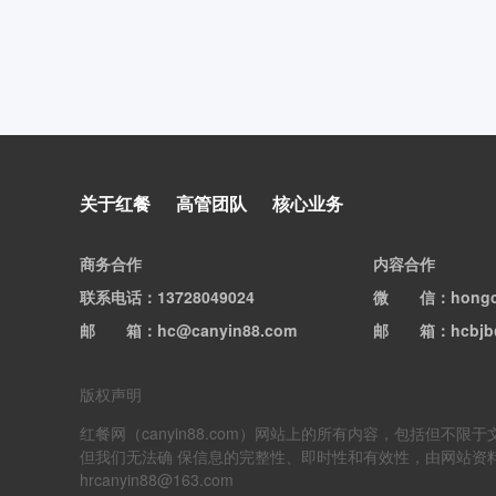
泸溪河回应桃酥吃出牙冠，消
费者已删除视频
关于红餐
高管团队
核心业务
商务合作
内容合作
联系电话
：13728049024
微信
：hong
邮箱
：hc@canyin88.com
邮箱
：hcbjb
版权声明
红餐网（canyin88.com）网站上的所有内容，包括
但我们无法确 保信息的完整性、即时性和有效性，由网站资
hrcanyin88@163.com