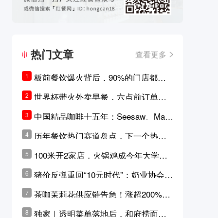
热门文章
查看更多
板前餐饮爆火背后，90%的门店都只
1
是徒有其表的刻意作秀？
世界杯带火外卖早餐，六点前订单大
2
涨超5成，巴西比赛成“早餐带货王”
中国精品咖啡十五年：Seesaw、Man
3
ner、M Stand为何结出了不同的果
历年餐饮热门赛道盘点，下一个热门
4
实？
品类是？
100米开2家店，火锅鸡成今年大学城
5
最火生意？
猪价反弹重回“10元时代”；奶业协会称
6
原奶价格现回暖迹象
茶咖茉莉花供应链告急！涨超200%，
7
横州花价冲破50元一斤
独家｜透明菜单落地后，和府捞面李
8