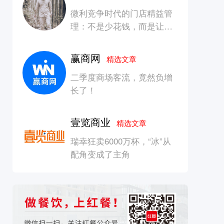
微利竞争时代的门店精益管
理：不是少花钱，而是让每
一块钱产生增长
赢商网
精选文章
二季度商场客流，竟然负增
长了！
壹览商业
精选文章
瑞幸狂卖6000万杯，“冰”从
配角变成了主角