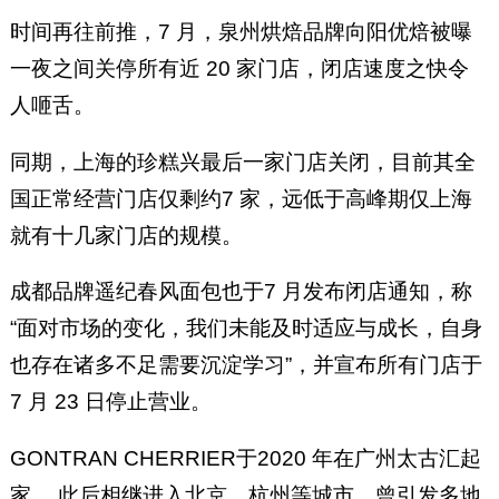
时间再往前推，7 月，泉州烘焙品牌向阳优焙被曝
一夜之间关停所有近 20 家门店，闭店速度之快令
人咂舌。
同期，上海的珍糕兴最后一家门店关闭，目前其全
国正常经营门店仅剩约7 家，远低于高峰期仅上海
就有十几家门店的规模。
成都品牌遥纪春风面包也于7 月发布闭店通知，称
“面对市场的变化，我们未能及时适应与成长，自身
也存在诸多不足需要沉淀学习”，并宣布所有门店于
7 月 23 日停止营业。
GONTRAN CHERRIER于2020 年在广州太古汇起
家 ，此后相继进入北京、杭州等城市，曾引发多地