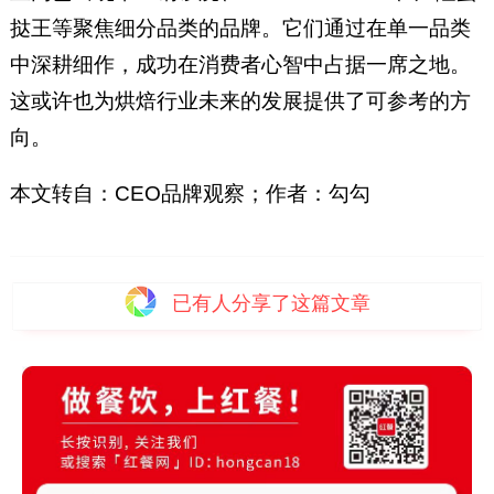
挞王等聚焦细分品类的品牌。它们通过在单一品类
中深耕细作，成功在消费者心智中占据一席之地。
这或许也为烘焙行业未来的发展提供了可参考的方
向。
本文转自：CEO品牌观察；作者：勾勾
已有
人分享了这篇文章