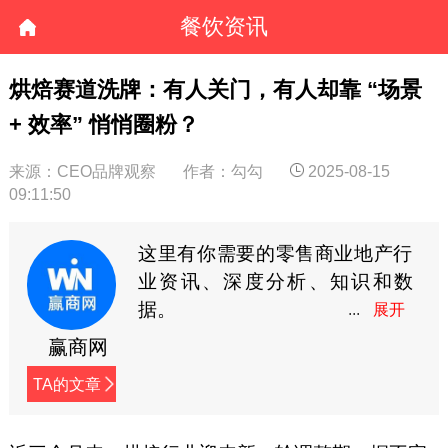
餐饮资讯
烘焙赛道洗牌：有人关门，有人却靠 “场景
+ 效率” 悄悄圈粉？
来源：CEO品牌观察
作者：勾勾
2025-08-15
09:11:50
这里有你需要的零售商业地产行
业资讯、深度分析、知识和数
据。
赢商网
TA的文章