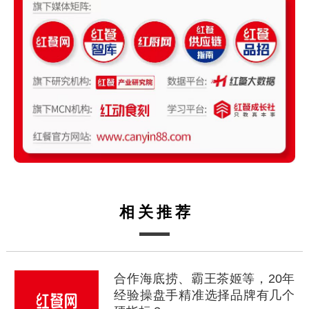
相关推荐
合作海底捞、霸王茶姬等，20年
经验操盘手精准选择品牌有几个