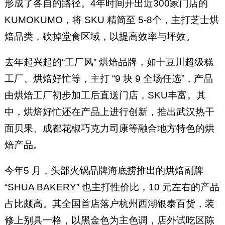
形成了各自的路径。4年时间开出近300家门店的
KUMOKUMO，将 SKU 精简至 5-8个，主打芝士烘
焙品类，砍掉堂食区域，以提高效率与坪效。
去年起兴起的“工厂风” 烘焙品牌，如十豆川超级糕
工厂、烘焙好忙等，主打 “9 块 9 全场任选”，产品
由烘焙工厂初步加工后直送门店，SKU丰富。其
中，烘焙好忙还在产品上进行创新，推出武汉热干
面贝果、成都花椒巧克力司康等融合地方特色的烘
焙产品。
今年5 月，头部火锅品牌海底捞推出的烘焙副牌
“SHUA BAKERY” 也主打性价比，10 元左右的产品
占比颇高。其全国首店落户杭州西湖银泰百货，装
修上别具一格，以黑金色为主色调，店外试吃区陈