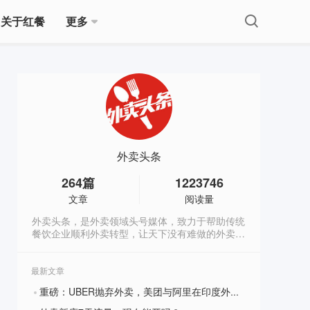
关于红餐
更多
外卖头条
264
篇
1223746
文章
阅读量
外卖头条，是外卖领域头号媒体，致力于帮助传统
餐饮企业顺利外卖转型，让天下没有难做的外卖生
意。(微信公众号：wm88766）
最新文章
重磅：UBER抛弃外卖，美团与阿里在印度外卖市场开战！
?