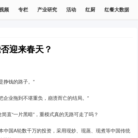
视频
专栏
产业研究
活动
红厨
红餐大数据
能否迎来春天？
是挣钱的路子。”
把企业拖到不堪重负，崩溃而亡的结局。”
简直“一片黑暗”，重模式真的无路可走了吗？
资本中国A轮数千万的投资，采用现炒、现蒸、现煮等中国传统