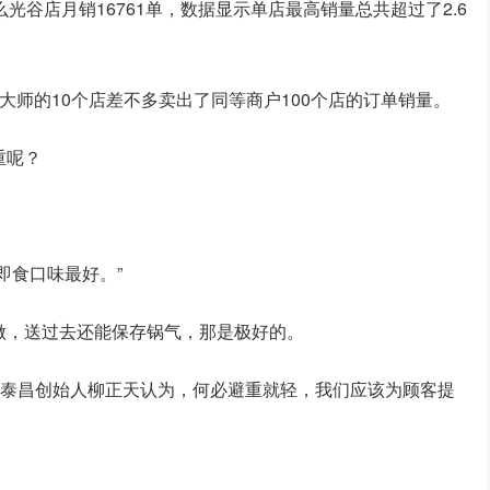
么光谷店月销16761单，数据显示单店最高销量总共超过了2.6
菜大师的10个店差不多卖出了同等商户100个店的订单销量。
重呢？
即食口味最好。”
做，送过去还能保存锅气，那是极好的。
义泰昌创始人柳正天认为，何必避重就轻，我们应该为顾客提
雕。