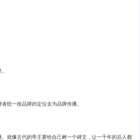
计。
费者统一按品牌的定位去为品牌传播。
播。就像古代的帝王要给自己树一个碑文，让一千年的后人都