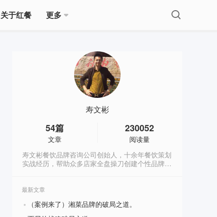
关于红餐
更多
寿文彬
54
篇
230052
文章
阅读量
寿文彬餐饮品牌咨询公司创始人，十余年餐饮策划
实战经历，帮助众多店家全盘操刀创建个性品牌，
拥有数十起成功案例。现任多家餐饮品牌顾问，为
餐饮企业提供战略咨询、产品架构、品牌策划、营
销企划等全案餐饮服务。（微信：
最新文章
swb13066839909，微信公众号：寿文彬餐饮策划
（案例来了）湘菜品牌的破局之道。
XMGCYCH）
?