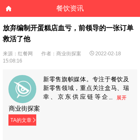
餐饮资讯
放弃编制开蛋糕店血亏，前领导的一张订单
救活了他
来源：红餐网
作者：商业街探案
2022-02-18
15:08:16
新零售旗帜媒体。专注于餐饮及
新零售领域，重点关注盒马、瑞
幸、京东供应链等企
业、跟踪报道连锁餐饮
商业街探案
企业。联系方式：赵亦枢
TA的文章
15764361061
zhaoyishu@tanan360.com