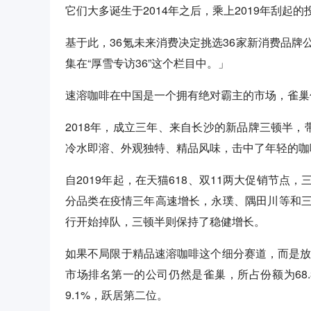
它们大多诞生于2014年之后，乘上2019年刮起
基于此，36氪未来消费决定挑选36家新消费品
集在“厚雪专访36”这个栏目中。」
速溶咖啡在中国是一个拥有绝对霸主的市场，雀巢
2018年，成立三年、来自长沙的新品牌三顿半，
冷水即溶、外观独特、精品风味，击中了年轻的咖
自2019年起，在天猫618、双11两大促销节
分品类在疫情三年高速增长，永璞、隅田川等和
行开始掉队，三顿半则保持了稳健增长。
如果不局限于精品速溶咖啡这个细分赛道，而是放
市场排名第一的公司仍然是雀巢，所占份额为68.
9.1%，跃居第二位。