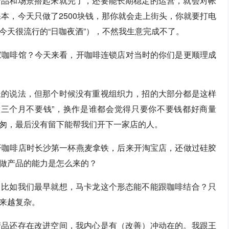
产品和场景搭起来就完了，还要能长期稳定的运营，就会对帐
保本，今天只做了2500块钱，那你就会走上街头，你就要打电
今天很流行的“日咖夜酒”），不然我生意完成不了。
家咖啡馆？今天来看，开咖啡连锁店对当时的你们是更顺理成
长的说法，但那个时候没有重视组织力，招的大部分都是这样
做三个月不要钱”，换作是谁都会觉得只要你不要钱都好商量
匆，最后没有留下能帮我们开下一家店的人。
开咖啡店时长沙第一杯燕麦拿铁，后来开淘宝店，还做过硅胶
做产品的能力是怎么来的？
。比如我们最早就想，马卡龙这个形态能不能跟咖啡结合？只
来越复杂。
产品还存在改进空间，我内心是有（改善）冲动在的。我跟王