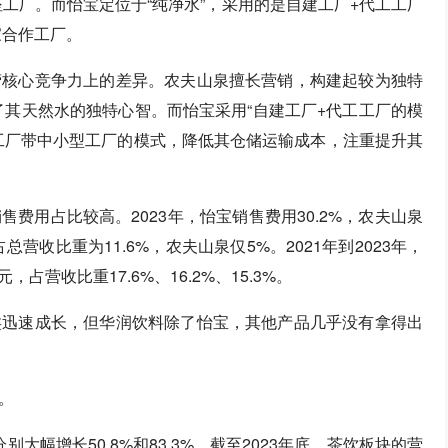
座工厂。而怡宝定位于“纯净水”，采用的是自建工厂+代工工厂
家合作工厂。
营核心竞争力上的差异。农夫山泉擅长营销，构建起较为独特
造了其天然水的独特心智。而怡宝采用“自建工厂+代工工厂的模
工厂带中小型工厂的模式，降低其仓储运输成本，注重提升其
费用占比较高。2023年，怡宝销售费用30.2%，农夫山泉
占总营收比重为11.6%，农夫山泉仅5%。2021年到2023年，
元，占营收比重17.6%、16.2%、15.3%。
类迅速成长，但华润饮料除了怡宝，其他产品几乎没有拿得出
。
别大幅增长50.8%和83.3%，截至2023年底，茶饮板块的营