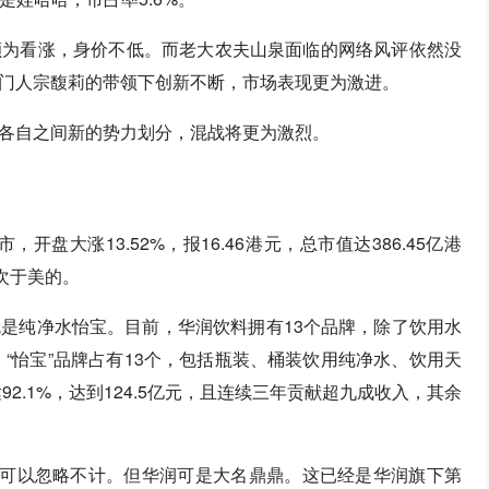
颇为看涨，身价不低。而老大农夫山泉面临的网络风评依然没
门人宗馥莉的带领下创新不断，市场表现更为激进。
各自之间新的势力划分，混战将更为激烈。
开盘大涨13.52%，报16.46港元，总市值达386.45亿港
次于美的。
是纯净水怡宝。目前，华润饮料拥有13个品牌，除了饮用水
，“怡宝”品牌占有13个，包括瓶装、桶装饮用纯净水、饮用天
2.1%，达到124.5亿元，且连续三年贡献超九成收入，其余
乎可以忽略不计。但华润可是大名鼎鼎。这已经是华润旗下第