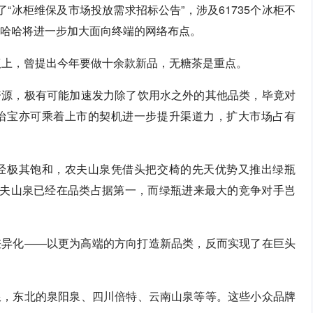
“冰柜维保及市场投放需求招标公告”，涉及61735个冰柜不
娃哈哈将进一步加大面向终端的网络布点。
议上，曾提出今年要做十余款新品，无糖茶是重点。
资源，极有可能加速发力除了饮用水之外的其他品类，毕竟对
怡宝亦可乘着上市的契机进一步提升渠道力，扩大市场占有
经极其饱和，农夫山泉凭借头把交椅的先天优势又推出绿瓶
农夫山泉已经在品类占据第一，而绿瓶进来最大的竞争对手岂
差异化——以更为高端的方向打造新品类，反而实现了在巨头
琅，东北的泉阳泉、四川倍特、云南山泉等等。这些小众品牌