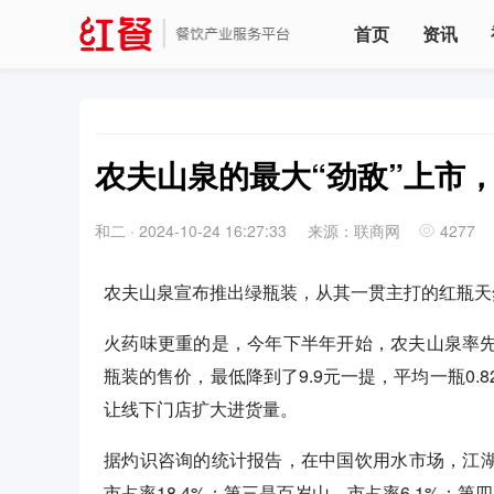
首页
资讯
农夫山泉的最大“劲敌”上市，
和二
·
2024-10-24 16:27:33
来源：联商网
4277
农夫山泉宣布推出绿瓶装，从其一贯主打的红瓶天
火药味更重的是，今年下半年开始，农夫山泉率先
瓶装的售价，最低降到了9.9元一提，平均一瓶0
让线下门店扩大进货量。
据灼识咨询的统计报告，在中国饮用水市场，江湖
市占率18.4%；第三是百岁山，市占率6.1%；第