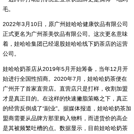
毛。
2022年3月10日，原广州娃哈哈健康饮品有限公司
正式更名为广州茶美饮品有限公司。这次更名意味
着，娃哈哈集团已经退股娃哈哈线下奶茶店的运营
公司。
娃哈哈奶茶店从2019年5月开始筹备，当年12月开
始进行全国性招商。2020年7月，娃哈哈奶茶便在
广州开了首家直营店。直营店只是打样，收割加盟
才是真正目的。在这样的快速撇脂策略之下，真正
的经营反倒成了“副业”。据媒体报道，娃哈哈奶茶加
盟商需要从品牌方那里购入物料，而进货价的高企
是其被频繁吐槽的点。数据显示，目前娃哈哈奶茶