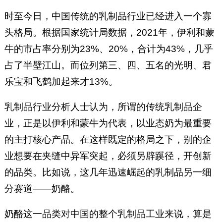
时至今日，中国传统的乳制品行业已经进入一个寡
头格局。根据国家统计局数据，2021年，伊利和蒙
牛的市占率分别为23%、20%，合计为43%，几乎
占了半壁江山。而位列第三、四、五名的光明、君
乐宝和飞鹤加起来才13%。
乳制品行业分析人士认为，所谓的传统乳制品企
业，正是以伊利和蒙牛为代表，以业态奶为最重要
的主打核心产品。在这样既定的格局之下，别的企
业想要在夹缝中异军突起，必须另辟蹊径，开创新
的品类。比如说，这几年迅速崛起的乳制品另一细
分赛道——奶酪。
奶酪这一品类对中国的整个乳制品工业来说，算是