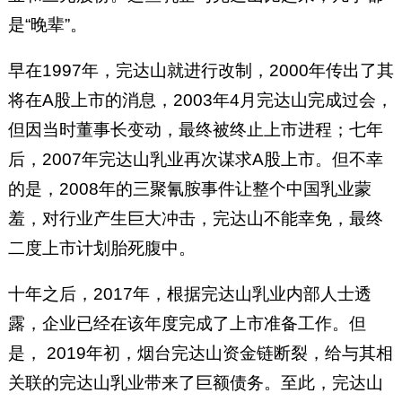
是“晚辈”。
早在1997年，完达山就进行改制，2000年传出了其
将在A股上市的消息，2003年4月完达山完成过会，
但因当时董事长变动，最终被终止上市进程；七年
后，2007年完达山乳业再次谋求A股上市。但不幸
的是，2008年的三聚氰胺事件让整个中国乳业蒙
羞，对行业产生巨大冲击，完达山不能幸免，最终
二度上市计划胎死腹中。
十年之后，2017年，根据完达山乳业内部人士透
露，企业已经在该年度完成了上市准备工作。但
是， 2019年初，烟台完达山资金链断裂，给与其相
关联的完达山乳业带来了巨额债务。至此，完达山