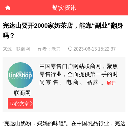
餐饮资讯
完达山要开2000家奶茶店，能靠“副业”翻身
吗？
来源：联商网
作者：老刀
2023-06-13 15:22:37
中国零售门户网站联商网，聚焦
零售行业，全面提供第一手的时
尚零售、电商、品牌
商、快消等资讯。
联商网
TA的文章
“完达山奶粉，妈妈的味道”。在中国乳品行业，完达