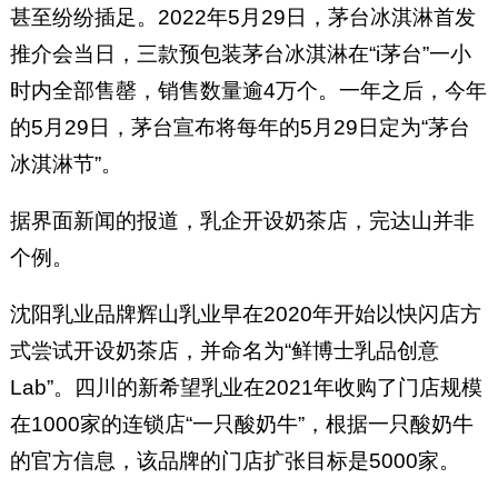
甚至纷纷插足。2022年5月29日，茅台冰淇淋首发
推介会当日，三款预包装茅台冰淇淋在“i茅台”一小
时内全部售罄，销售数量逾4万个。一年之后，今年
的5月29日，茅台宣布将每年的5月29日定为“茅台
冰淇淋节”。
据界面新闻的报道，乳企开设奶茶店，完达山并非
个例。
沈阳乳业品牌辉山乳业早在2020年开始以快闪店方
式尝试开设奶茶店，并命名为“鲜博士乳品创意
Lab”。四川的新希望乳业在2021年收购了门店规模
在1000家的连锁店“一只酸奶牛”，根据一只酸奶牛
的官方信息，该品牌的门店扩张目标是5000家。