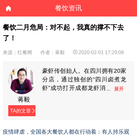
餐饮资讯
餐饮二月危局：对不起，我真的撑不下去
了！
来源：红餐网
作者：蒋毅
2020-02-01 17:29:08
豪虾传创始人。在四川拥有20家
分店，通过独创的“四川卤煮龙
虾”成功打开成都龙虾消
费市场。从2009年开
蒋毅
始，在网络上连载创业日志，内
TA的文章
容接地气，已接近400万字，被
誉为餐饮行业最有价值的创业实
战宝典。（微信：hxz9861，公
疫情肆虐，全国各大餐饮人都在行动着：有人持乐观