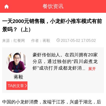
餐饮资讯
一天2000元销售额，小龙虾小推车模式有前
景吗？（上）
来源：红餐网
作者：蒋毅
2017-05-02 17:05:02
豪虾传创始人。在四川拥有20家
分店，通过独创的“四川卤煮龙
虾”成功打开成都龙虾消
费市场。从2009年开
蒋毅
始，在网络上连载创业日志，内
TA的文章
容接地气，已接近400万字，被
誉为餐饮行业最有价值的创业实
战宝典。（微信：hxz9861，公
中国的小龙虾消费，发端于江苏，兴盛于湖北，后