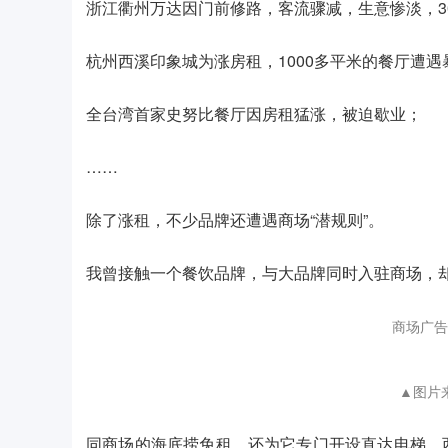
浙江衢州万达因门前修路，客流骤减，生意惨淡，3
杭州西溪印象城为涨房租，1000多平米的餐厅遭遇
全台湾首家史努比餐厅因房租猛涨，被迫歇业；
……
除了涨租，不少品牌还遭遇商场“潜规则”。
我曾接触一个餐饮品牌，与大品牌同时入驻商场，
商场广告
▲图片
同商场的海底捞免租，还为它专门开设直达电梯。