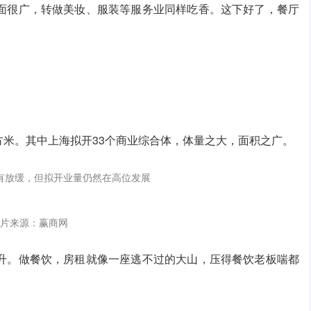
面很广，转做美妆、服装等服务业同样吃香。这下好了，餐厅
平方米。其中上海拟开33个商业综合体，体量之大，面积之广。
有放缓，但拟开业量仍然在高位发展
片来源：赢商网
升。做餐饮，房租就像一座逃不过的大山，压得餐饮老板喘都