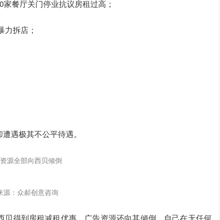
0家餐厅关门停业抗议房租过高；
暴力拆店；
却遭遇极其不公平待遇。
资源全部向西贝倾倒
来源：众郝创意咨询
西贝得到房租减租优惠，广告资源还向其倾倒。自己在无任何