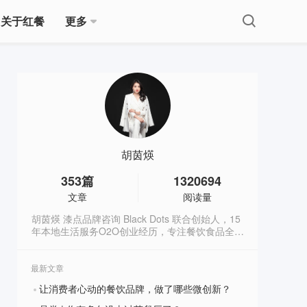
关于红餐
更多
胡茵煐
353
篇
1320694
文章
阅读量
胡茵煐 漆点品牌咨询 Black Dots 联合创始人，15
年本地生活服务O2O创业经历，专注餐饮食品全案
营销，多年线上线下营销实战经验，曾服务耶里夏
丽、家府潮汕菜、兜约下饭菜、仟福粥点、湖南食
在不一样、蘇小柳点心专门店、陈记顺和、潮牛海
最新文章
记、九龙珠餐饮、伊佳林开心梦工场等品牌。（微
让消费者心动的餐饮品牌，做了哪些微创新？
信号：yuelaoban）
?