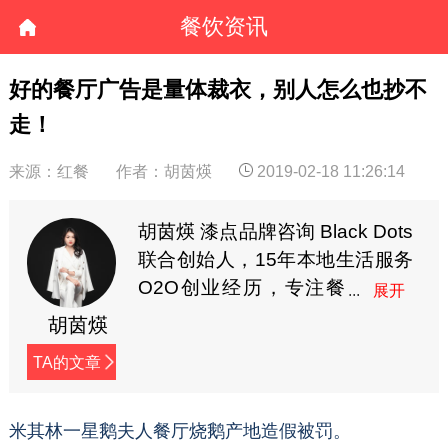
餐饮资讯
好的餐厅广告是量体裁衣，别人怎么也抄不
走！
来源：红餐
作者：胡茵煐
2019-02-18 11:26:14
胡茵煐 漆点品牌咨询 Black Dots
联合创始人，15年本地生活服务
O2O创业经历，专注餐
饮食品全案营销，多年
胡茵煐
线上线下营销实战经验，曾服务
TA的文章
耶里夏丽、家府潮汕菜、兜约下
饭菜、仟福粥点、湖南食在不一
样、蘇小柳点心专门店、陈记顺
米其林一星鹅夫人餐厅烧鹅产地造假被罚。