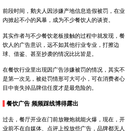
和、潮牛海记、九龙珠餐饮、伊
佳林开心梦工场等品牌。（微信
前段时间，鹅夫人因涉嫌产地信息造假被罚，在业
号：yuelaoban）
内掀起不小的风暴，成为不少餐饮人的谈资。
其实作者与不少餐饮老板接触的过程中就发现，餐
饮人的广告意识，远不如其他行业专业，打擦边
球、借鉴、甚至抄袭的情况比比皆是。
在餐饮行业里出现因广告涉嫌被罚的情况，其实不
是第一次见，被处罚情形可大可小，可在消费者心
目中丧失掉品牌信任度才是最危险的。
餐饮广告
频频踩线博得露出
过去，餐厅开业在门前放鞭炮就能火爆，现在，开
业前不在自媒体、点评上投放些广告，品牌都无人