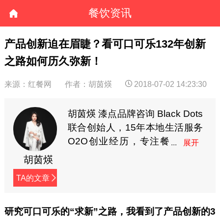
餐饮资讯
产品创新迫在眉睫？看可口可乐132年创新
之路如何历久弥新！
来源：红餐网
作者：胡茵煐
2018-07-02 14:23:30
胡茵煐 漆点品牌咨询 Black Dots
联合创始人，15年本地生活服务
O2O创业经历，专注餐
饮食品全案营销，多年
胡茵煐
线上线下营销实战经验，曾服务
TA的文章
耶里夏丽、家府潮汕菜、兜约下
饭菜、仟福粥点、湖南食在不一
样、蘇小柳点心专门店、陈记顺
研究可口可乐的“求新”之路，我看到了产品创新的3