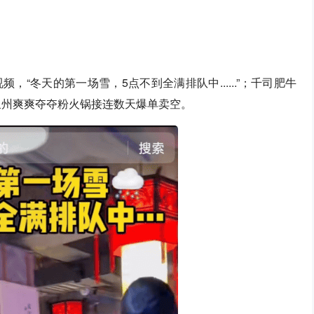
“冬天的第一场雪，5点不到全满排队中......”；千司肥牛
泉州爽爽夺夺粉火锅接连数天爆单卖空。