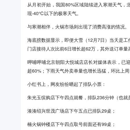
从月初开始，我国80%区域陆续进入寒潮天气，
现-40℃以下的极寒天气。
与寒潮相伴，火锅市场则出现了消费高涨的情况。
海底捞数据显示，即便大雪（12月7日）当天是工
门店接待人次比前6日增长超62万，其外送订单量
呷哺呷哺北京朝阳大悦城店店长对媒体表示，已
超60%；下雨天气外卖单量也增长迅猛，环比上
小红书上，网友纷纷晒起了排队小票：
朱光玉缤购店下午四点就餐，排队236分钟（也
湊湊绍兴世茂广场店下午五点已排队29桌；
楠火锅钟楼店下午四点取号前面还有99桌；