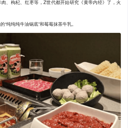
羊肉、枸杞、红枣等，Z世代都开始研究《黄帝内经》了，火
油的“纯纯纯牛油锅底”和莓莓抹茶牛乳。