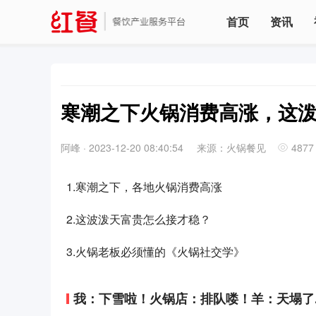
首页
资讯
寒潮之下火锅消费高涨，这
阿峰
·
2023-12-20 08:40:54
来源：火锅餐见
4877
1.寒潮之下，各地火锅消费高涨
2.这波泼天富贵怎么接才稳？
3.火锅老板必须懂的《火锅社交学》
我：下雪啦！火锅店：排队喽！羊：天塌了....