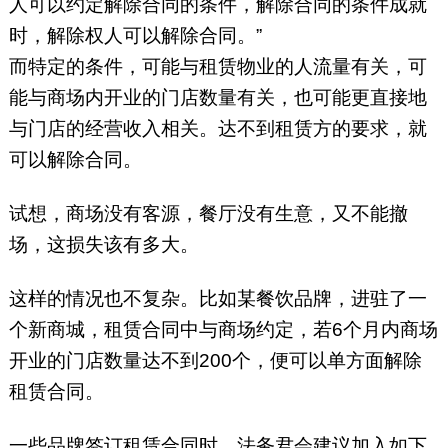
人可以约定解除合同的条件，解除合同的条件成就
时，解除权人可以解除合同。”
而特定的条件，可能与租赁物业的人流量有关，可
能与商场内开业的门店数量有关，也可能更直接地
与门店的经营收入相关。达不到租赁方的要求，就
可以解除合同。
试想，商场没有客源，餐厅没有生意，又不能撤
场，这损失该有多大。
这样的情况也不复杂。比如某餐饮品牌，进驻了一
个新商城，租赁合同中与商场约定，若6个月内商场
开业的门店数量达不到200个，便可以单方面解除
租赁合同。
一些品牌签订租赁合同时，法务君会建议加入如下