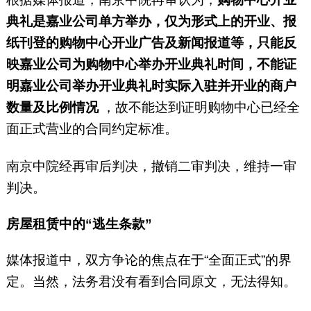
典礼是嘉业公司单方举办，仅为形式上的开业、报
纸刊登的购物中心开业广告及新闻报道等，只能反
映嘉业公司为购物中心举办开业典礼时间，不能证
明嘉业公司举办开业典礼时实际入驻并开业的商户
数量及比例情况
，故不能达到证明购物中心已经全
面正式营业的合同约定标准。
南京中院经再审后判决，撤销二审判决，维持一审
判决。
房屋租赁中的“逃生条款”
媒体报道中，双方争论的焦点在于“全面正式”的界
定。当然，法务君没有看到合同原文，无法得知。