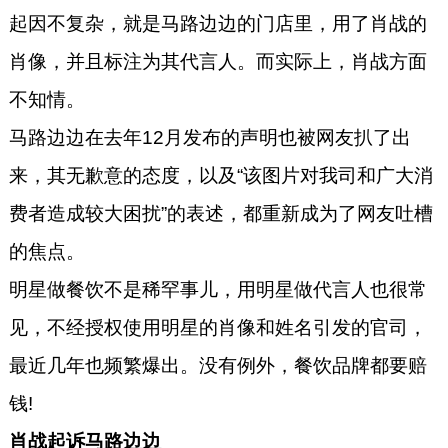
鹏鹏鹅肉饭店、很久以前、九锅
起因不复杂，就是马路边边的门店里，用了肖战的
一堂等多家知名餐饮连锁品牌提
肖像，并且标注为其代言人。而实际上，肖战方面
供常年法律顾问、融资顾问、
IPO辅导服务，对餐饮企业规范
不知情。
运作、风险防范、融资上市有深
马路边边在去年12月发布的声明也被网友扒了出
刻的理论认识和丰富的实践经
验。创立了国内首个为餐饮行业
来，其无歉意的态度，以及“该图片对我司和广大消
提供全流程、全方位法律服务的
费者造成较大困扰”的表述，都重新成为了网友吐槽
咨询机构“餐饮法务官”，多家餐
的焦点。
饮行业教育机构特邀讲师。
明星做餐饮不是稀罕事儿，用明星做代言人也很常
见，不经授权使用明星的肖像和姓名引发的官司，
最近几年也频繁爆出。没有例外，餐饮品牌都要赔
钱!
肖战起诉马路边边