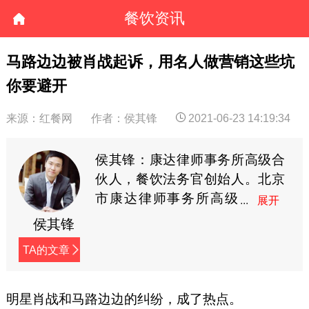
餐饮资讯
马路边边被肖战起诉，用名人做营销这些坑
你要避开
来源：红餐网
作者：侯其锋
2021-06-23 14:19:34
侯其锋：康达律师事务所高级合
伙人，餐饮法务官创始人。北京
市康达律师事务所高级
合伙人，资深律师，20
侯其锋
余年律师执业经验。侯其锋律师
TA的文章
专注餐饮行业法务服务、资本运
作多年。为乐凯撒、奈雪の茶、
喜家德、美奈小馆、大弗兰、陈
明星肖战和马路边边的纠纷，成了热点。