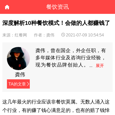
餐饮资讯
深度解析10种餐饮模式！会做的人都赚钱了
来源：红餐网
作者：龚伟
2021-07-09 10:54:54
龚伟，曾在国企，外企任职，有
多年媒体行业及咨询行业经验，
现为餐饮品牌创始人。
致力于餐饮品牌定位与
龚伟
餐饮营销研究。公众号餐创星球
TA的文章
作者。（餐创星球公众号：
canyinstar，个人微信：
814495550）
这几年最火的行业应该非餐饮莫属。无数人涌入这
个行业，有的赚了钱心满意足的，也有的赔了钱悻