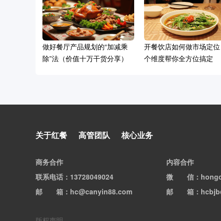
做好餐厅产品规划的“加减乘
开餐饮店如何做市场定位
除”法（价值十万干货分享）
个维度帮你全方位搞定
餐厅装修花了30万，顾客还是
关于红餐
高管团队
核心业务
不进门？这8个细节才是关键
商务合作
内容合作
联系电话
：13728049024
微信
：hong
邮箱
：hc@canyin88.com
邮箱
：hcbjb
版权声明