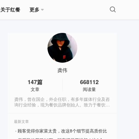
关于红餐
更多
龚伟
147
篇
668112
文章
阅读量
龚伟，曾在国企，外企任职，有多年媒体行业及咨
询行业经验，现为餐饮品牌创始人。致力于餐饮品
牌定位与餐饮营销研究。公众号餐创星球作者。
（餐创星球公众号：canyinstar，个人微信：
814495550）
最新文章
顾客觉得你家菜太贵，改这8个细节提高质价比
?