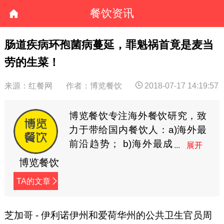
餐饮资讯
肠道疾病环孢菌病蔓延，罪魁祸首竟是麦当
劳的生菜！
来源：红餐网
作者：博览餐饮
2018-07-17 14:19:57
博览餐饮专注海外餐饮研究，致
力于带给国内餐饮人：a)海外最
前沿趋势； b)海外最成
功经验；c)海外成体系的
博览餐饮
管理；帮助餐饮人学习海外最先
TA的文章
进的理念，才能洞悉餐饮未来，
先人一步占领市场。（微信
号:bolancanyin2017）
芝加哥 - 伊利诺伊州和爱荷华州的公共卫生官员周