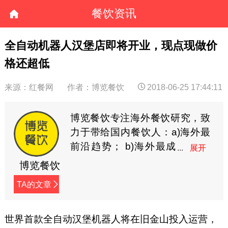
餐饮资讯
全自动机器人汉堡店即将开业，现点现做价
格还超低
来源：红餐网
作者：博览餐饮
2018-06-25 17:44:11
博览餐饮专注海外餐饮研究，致
力于带给国内餐饮人：a)海外最
前沿趋势； b)海外最成
功经验；c)海外成体系的
博览餐饮
管理；帮助餐饮人学习海外最先
TA的文章
进的理念，才能洞悉餐饮未来，
先人一步占领市场。（微信
号:bolancanyin2017）
世界首款全自动汉堡机器人将在旧金山投入运营，