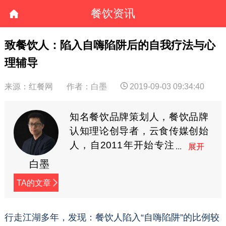
餐饮资讯
致餐饮人：陷入自嗨陷阱后的自我疗法与心
理辅导
来源：红餐网
作者：白墨
2019-09-03 09:34:40
知名餐饮品牌策划人，餐饮品牌
认知理论创导者，云食传媒创始
人，自2011年开始专注
餐饮领域品牌研究，迄
白墨
今为止，已经帮助千喜鹤、杨国
TA的文章
福等数百家餐饮连锁企业完成品
牌塑造，并著有《餐饮品牌塑造
攻略》一书，被誉为餐饮品牌领
行走江湖多年，发现：餐饮人陷入“自嗨陷阱”的比例较