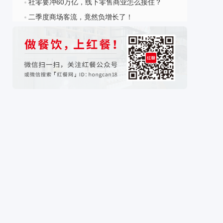
社零要冲60万亿，线下零售商业怎么接住？
?
二季度商场客流，竟然负增长了！
?