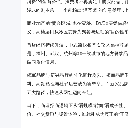
消费”的全面替代。消费者不再满足于购买商品，
浸式的剧本杀、一个能拍出“漂亮饭”的创意餐厅
商业地产的“黄金区域”也在漂移。B1/B2层凭
义，高楼层则从冷区变身为聚餐与运动的“目的性消
首店经济持续升温，中式简快餐首次攻入高档商场
是，福州、武汉、杭州等非一线城市的地方餐饮品牌
破同质化僵局。
领军品牌与新兴品牌的分化同样剧烈。领军品牌T
耕、高频粘性与社群运营成为新壁垒。而新兴品
五大路径，快速从网红迈向长红。
当下，商场招商逻辑正从“看规模”转向“看成长性
值、社交货币与场景体验，谁就能成为真正的“开店