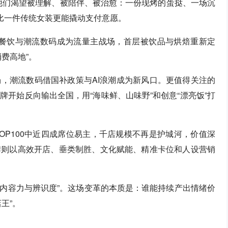
他们渴望被理解、被陪伴、被治愈：一份现烤的蛋挞、一场沉
，比一件传统女装更能撬动支付意愿。
借轻餐饮与潮流数码成为流量主战场，首层被饮品与烘焙重新定
费高地”。
，潮流数码借国补政策与AI浪潮成为新风口。更值得关注的
开始反向输出全国，用“海味鲜、山味野”和创意“漂亮饭”打
OP100中近四成席位易主，千店规模不再是护城河，价值深
牌则以高效开店、垂类制胜、文化赋能、精准卡位和人设营销
、内容力与辨识度”。这场变革的本质是：谁能持续产出情绪价
王”。