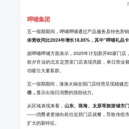
呷哺集团
五一假期期间，呷哺呷哺通过产品服务及特色营
体营收同比2024年增长18.85%，其中"呷哺礼品卡
据呷哺呷哺方面表示，2025年计划新开80家门店
前夕开业的北京定慧里门店表现亮眼，单日营业额
功吸引大量客群。
五一假期期间，湊湊火锅全国门店经营呈现稳健态
倍，
显示出假日消费的强劲动力。
从区域表现来看，
山东、珠海、太原等旅游城市
——消费者更倾向前往近郊门店就餐，导致传统
扩大的新特征。