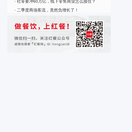
社零要冲60万亿，线下零售商业怎么接住？
?
二季度商场客流，竟然负增长了！
?