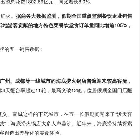
出游总花费1802.69亿元，同比增长8.0%。
场红火。
据商务大数据监测，假期全国重点监测餐饮企业销售
异地游客贡献的地方特色菜餐饮堂食订单量同比增逾105%，
牌的五一销售数据：
广州、成都等一线城市的海底捞火锅店普遍迎来较高客流
，
4天翻台率超过11轮，最高突破12轮，位居假期全国门店翻
遵义、宣城这样的下沉城市，在五一长假期间迎来了“泼天客
小城”，海底捞火锅店大多人声鼎沸。近年来，海底捞持续探索
客创造出差异化的美食体验。