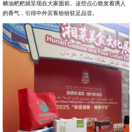
糖油粑粑就呈现在大家面前。这些点心散发着诱人
的香气，引得中外宾客纷纷驻足品尝。