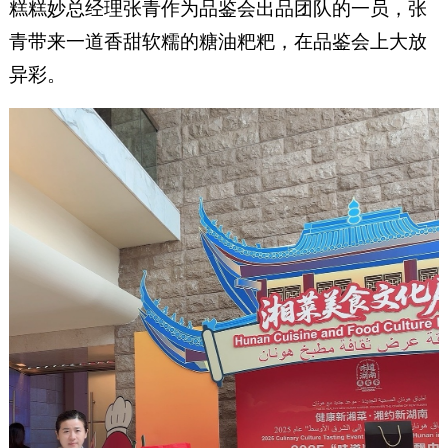
糕糕妙总经理张青作为品鉴会出品团队的一员，张
青带来一道香甜软糯的糖油粑粑，在品鉴会上大放
异彩。