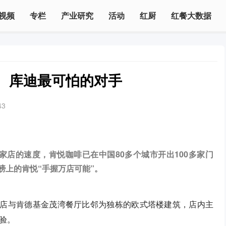
视频
专栏
产业研究
活动
红厨
红餐大数据
、库迪最可怕的对手
43
家店的速度，肯悦咖啡已在中国80多个城市开出100多家门
膀上的肯悦“手握万店可能”。
。该店与肯德基金茂湾餐厅比邻为独栋的欧式塔楼建筑，店内主
体验。