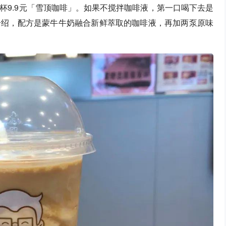
杯9.9元「雪顶咖啡」。如果不搅拌咖啡液，第一口喝下去是
介绍，配方是蒙牛牛奶融合新鲜萃取的咖啡液，再加两泵原味