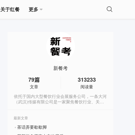
关于红餐
更多
新餐考
79
篇
313233
文章
阅读量
依托于国内大型餐饮行业会展服务公司，一条大河
（武汉)传媒有限公司是一家聚焦餐饮行业、关注
和陪伴餐饮人成长、链接和服务餐饮行业上下游发
展的传媒公司。 公司致力于打造一个从田野到餐
桌,链接餐饮上下游，发现餐饮新力量的新媒体平
最新文章
台。
茶话弄要歇歇脚
?