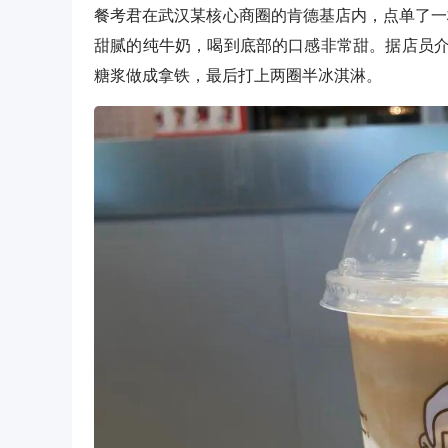
餐考君在武汉某核心商圈的肯德基店内，点单了一
甜腻的纯牛奶，喝到底部的口感非常甜。据店员
糖浆做成拿铁，最后打上两圈半冰淇淋。