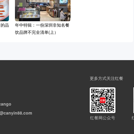
店的品
年中特辑：一份深圳非知名餐
饮品牌不完全清单(上）
更多方式关注红餐
cango
@canyin88.com
红餐网公众号