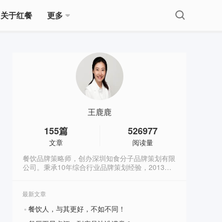
关于红餐
更多
王鹿鹿
155
篇
526977
文章
阅读量
餐饮品牌策略师，创办深圳知食分子品牌策划有限
公司。秉承10年综合行业品牌策划经验，2013年
起专注研究和服务餐饮行业，曾服务乐凯撒、老碗
会等多个餐饮品牌升级全案项目。公众号：鹿鹿餐
饮大白话（canyindabaihua）。
最新文章
餐饮人，与其更好，不如不同！
?