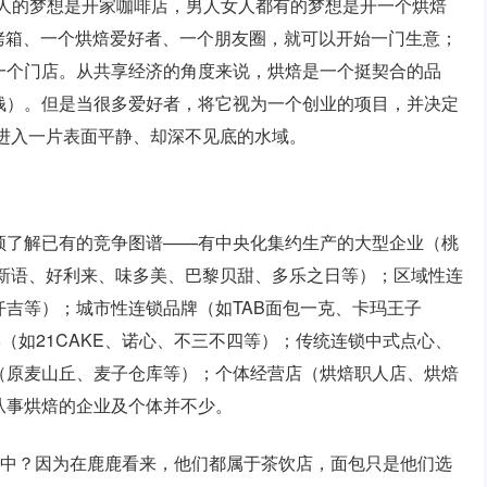
女人的梦想是开家咖啡店，男人女人都有的梦想是开一个烘焙
台烤箱、一个烘焙爱好者、一个朋友圈，就可以开始一门生意；
一个门店。从共享经济的角度来说，烘焙是一个挺契合的品
钱）。但是当很多爱好者，将它视为一个创业的项目，并决定
也将进入一片表面平静、却深不见底的水域。
须了解已有的竞争图谱——有中央化集约生产的大型企业（桃
包新语、好利来、味多美、巴黎贝甜、多乐之日等）；区域性连
吉等）；城市性连锁品牌（如TAB面包一克、卡玛王子
牌（如21CAKE、诺心、不三不四等）；传统连锁中式点心、
（原麦山丘、麦子仓库等）；个体经营店（烘焙职人店、烘焙
从事烘焙的企业及个体并不少。
其中？因为在鹿鹿看来，他们都属于茶饮店，面包只是他们选