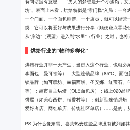
有句话挺有意思——“男人的梦想是开个小酒馆，
坊”。表面上来看，烘焙貌似是“零门槛”入局：一
一个门面、一个面包师傅、一个店员，就可以经营
类，它可以将爱好与成果进行分享（顺便赚点零花
从“岸边”（观望）进入到“水里”（行业）之时，
烘焙行业的“物种多样化”
烘焙行业并非一天产生，当进入这个行业，也就必
李面包、曼可顿等）；大型连锁品牌（85°C、面
锁品牌（如可颂坊、幸福西饼、圣安娜、红宝石、仟
等）；超市自主烘焙（OLE面包房）；线上020品
饼屋（如美心西饼、稻香村等）；创新型连锁烘焙
爱好者店、网红单店、传统社区单店）……是的，
PS:为什么像奈雪、喜茶热麦这些品牌没有被列如