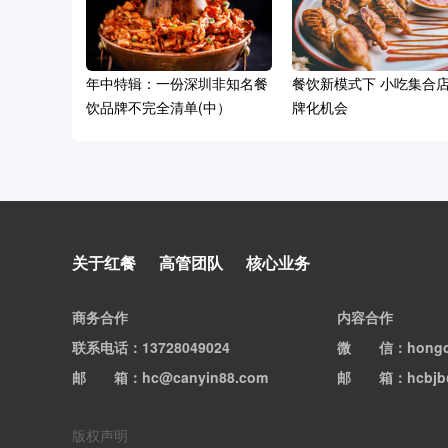
年中特辑：一份深圳非知名餐
餐饮新模式下 小吃集合
饮品牌不完全清单(中）
牌化机会
两年20家店，客语的品牌突围
关于红餐
高管团队
核心业务
之道
商务合作
内容合作
联系电话
：13728049024
微信
：hong
邮箱
：hc@canyin88.com
邮箱
：hcbjb
版权声明