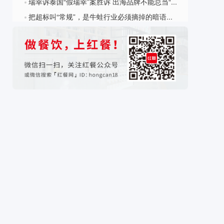
瑞幸诉泰国“假瑞幸”案胜诉 出海品牌不能总当“迟到的原告”
?
把超标叫“常规”，是牛蛙行业必须摘掉的暗语毒瘤
?