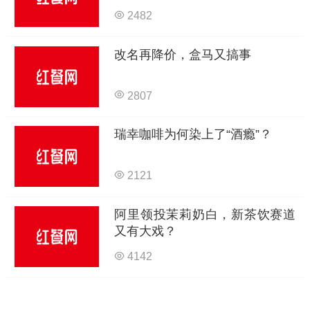
2482
改名再降价，盒马又搞事
2807
瑞幸咖啡为何染上了“酒瘾”？
2121
阿里领投茉莉奶白，新茶饮赛道
又有大戏？
4142