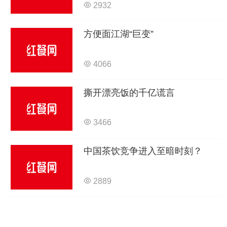
2932
方便面江湖“巨变”
4066
撕开漂亮饭的千亿谎言
3466
中国茶饮竞争进入至暗时刻？
2889