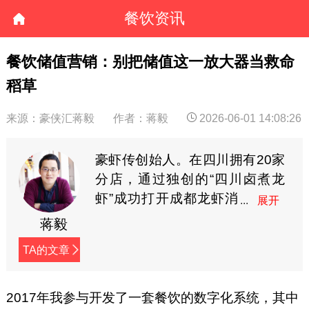
餐饮资讯
餐饮储值营销：别把储值这一放大器当救命
稻草
来源：豪侠汇蒋毅
作者：蒋毅
2026-06-01 14:08:26
豪虾传创始人。在四川拥有20家
分店，通过独创的“四川卤煮龙
虾”成功打开成都龙虾消
费市场。从2009年开
蒋毅
始，在网络上连载创业日志，内
TA的文章
容接地气，已接近400万字，被
誉为餐饮行业最有价值的创业实
战宝典。（微信：hxz9861，公
2017年我参与开发了一套餐饮的数字化系统，其中