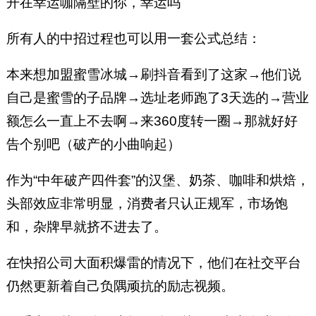
开在幸运咖隔壁的你，幸运吗
所有人的中招过程也可以用一套公式总结：
本来想加盟蜜雪冰城→刷抖音看到了这家→他们说
自己是蜜雪的子品牌→选址老师跑了3天选的→营业
额怎么一直上不去啊→来360度转一圈→那就好好
告个别吧（破产的小曲响起）
作为“中年破产四件套”的汉堡、奶茶、咖啡和烘焙，
头部效应非常明显，消费者只认正规军，市场饱
和，杂牌早就挤不进去了。
在快招公司大面积爆雷的情况下，他们在社交平台
仍然更新着自己负隅顽抗的励志视频。