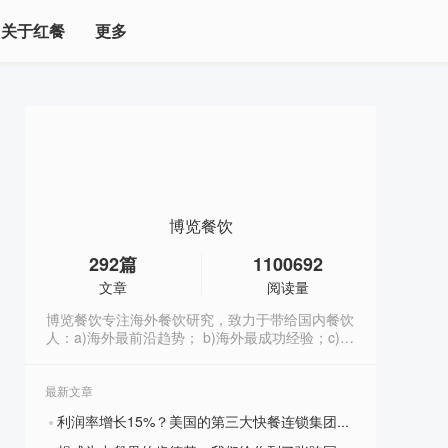
关于红餐
更多
博览餐饮
292
篇
1100692
文章
阅读量
博览餐饮专注海外餐饮研究，致力于带给国内餐饮
人：a)海外最前沿趋势； b)海外最成功经验；c)海
外成体系的管理；帮助餐饮人学习海外最先进的理
念，才能洞悉餐饮未来，先人一步占领市场。（微
信号:bolancanyin2017）
最新文章
利润率增长15%？美国的第三大快餐连锁集团温迪3大战略完美抢占市场份额......
?