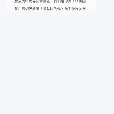
想成为中餐界的肯德基，我们给你列了张跨国扩张必备清单
?
餐厅营销没效果？那是因为你的员工还没参与进来
?