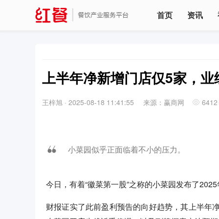
首页
资讯
上半年净新增门店仅5家，业
王梓旭
·
2025-08-18 11:41:55
来源：赢商网
6412
小菜园似乎正面临着不小的压力。
今日，有着“徽菜第一股”之称的小菜园发布了202
财报证实了此前盈利预告的向好趋势，其上半年净