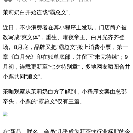
茉莉奶白开始连载“霸总文”。
近日，不少消费者在其小程序上发现，门店简介被
改写成“爽文体”，重生、暗夜帝王、白月光齐齐登
场。8月底，品牌又把“霸总文”搬上消费小票，第一
章《白月光》印在账单底部，并留下“未完待续”；9
月初，连载更新至“七夕特别章”，多地网友晒图合并
小票共同“追文”。
茶咖观察从茉莉奶白方了解到，小程序文案由总部
牵头，小票的“霸总文”仅有三篇。
在“新品、联名、会员”几乎成为新茶饮行业标配的今