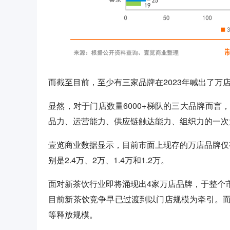
而截至目前，至少有三家品牌在2023年喊出了万
显然，对于门店数量6000+梯队的三大品牌而
品力、运营能力、供应链触达能力、组织力的一次
壹览商业数据显示，目前市面上现存的万店品牌仅
别是2.4万、2万、1.4万和1.2万。
面对新茶饮行业即将涌现出4家万店品牌，于整个
目前新茶饮竞争早已过渡到以门店规模为牵引。
等释放规模。