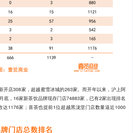
开店308家，超越蜜雪冰城的263家。而开年以来，沪上阿
月底，16家新茶饮品牌现存门店74883家，已有2家出现排名
1176家；喜茶也提前1位超越黑泷堂门店数量逼近1000