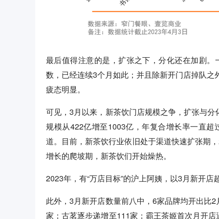
最后值得注意的是，扩张之下，分化还在加剧。一
数，已经连续3个月如此；并且除新开门店掉队之
疲态明显。
可见，3月以来，新茶饮门店规模之争，扩张与分化同
规模从422亿增至1003亿，年复合增长率一直
道。目前，新茶饮行业依旧处于渠道快速扩张期，202
增长的爬坡期，新茶饮们开始燥热。
2023年，有“万店目标”的沪上阿姨，以3月新开店
此外，3月新开店数量前八中，6家品牌均开出比2
家；古茗逐步递增至111家；霸王茶姬首次月开店