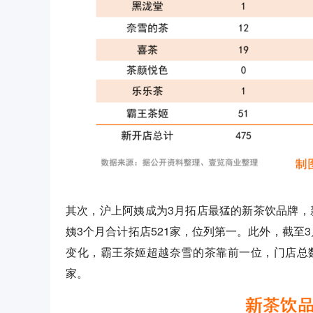
其次，沪上阿姨成为3月拓店最猛的新茶饮品牌，新
姨3个月合计拓店521家，位列第一。此外，截至3
变化，霸王茶姬超越奈雪的茶靠前一位，门店总数达
家。