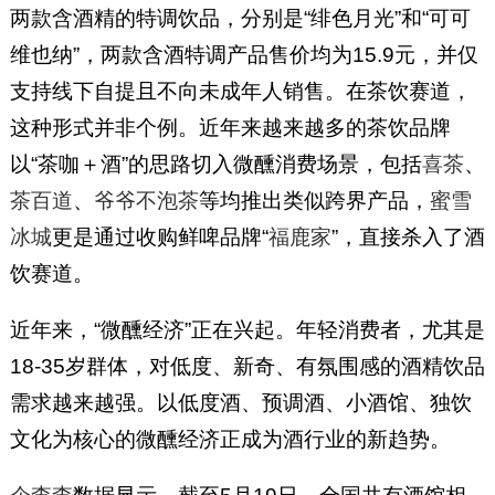
两款含酒精的特调饮品，分别是“绯色月光”和“可可
维也纳”，两款含酒特调产品售价均为15.9元，并仅
支持线下自提且不向未成年人销售。在茶饮赛道，
这种形式并非个例。近年来越来越多的茶饮品牌
以“茶咖＋酒”的思路切入微醺消费场景，包括
喜茶
、
茶百道
、
爷爷不泡茶
等均推出类似跨界产品，
蜜雪
冰城
更是通过收购鲜啤品牌“
福鹿家
”，直接杀入了酒
饮赛道。
近年来，“微醺经济”正在兴起。年轻消费者，尤其是
18-35岁群体，对低度、新奇、有氛围感的酒精饮品
需求越来越强。以低度酒、预调酒、小酒馆、独饮
文化为核心的微醺经济正成为酒行业的新趋势。