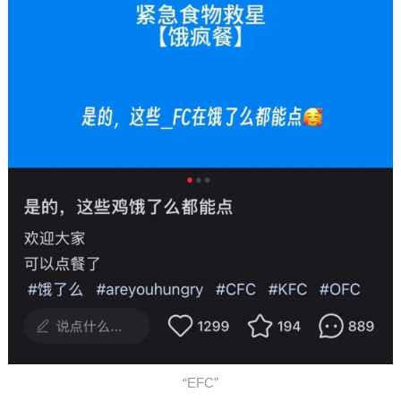
“EFC”