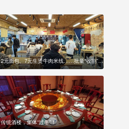
2元面包、7元生烫牛肉米线……批量“收割”创业者
传统酒楼，集体“过冬”！