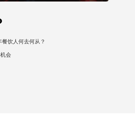
？
25年餐饮人何去何从？
新机会