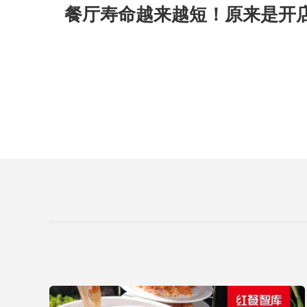
蜜雪冰城、巴奴、茶百道都盯
钱”的秘密