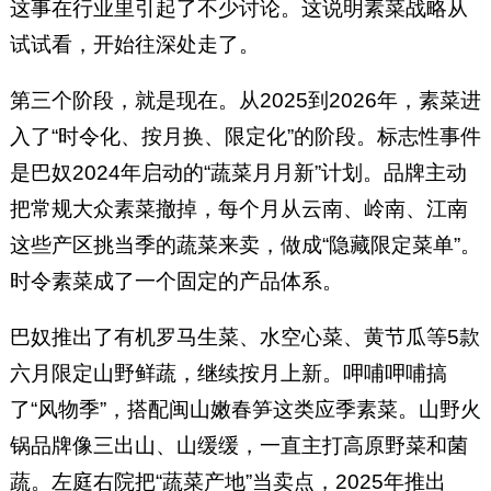
这事在行业里引起了不少讨论。这说明素菜战略从
试试看，开始往深处走了。
第三个阶段，就是现在。从2025到2026年，素菜进
入了“时令化、按月换、限定化”的阶段。标志性事件
是巴奴2024年启动的“蔬菜月月新”计划。品牌主动
把常规大众素菜撤掉，每个月从云南、岭南、江南
这些产区挑当季的蔬菜来卖，做成“隐藏限定菜单”。
时令素菜成了一个固定的产品体系。
巴奴推出了有机罗马生菜、水空心菜、黄节瓜等5款
六月限定山野鲜蔬，继续按月上新。呷哺呷哺搞
了“风物季”，搭配闽山嫩春笋这类应季素菜。山野火
锅品牌像三出山、山缓缓，一直主打高原野菜和菌
蔬。左庭右院把“蔬菜产地”当卖点，2025年推出