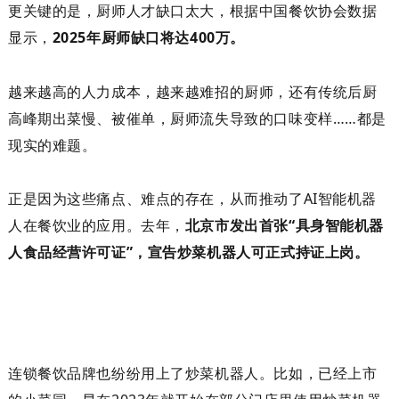
更
关键
的
是
，
厨师人才缺口太大，根据中国餐饮协会数据
显示，
2025
年厨师缺口将达
400
万。
越来越高的人力成本
，
越来越难招的厨师，
还有传统后厨
高峰期出菜慢、被催单，厨师流失导致的口味变样
……都是
现实的难题。
正是因为这些痛点、难点的存在，从而推动了
AI
智能机器
人在餐饮业的应用。去年，
北京市发出首张
“具身智能机器
人食品经营许可证”，宣告炒菜机器人可正式持证上岗。
连锁餐饮品牌也纷纷用上了
炒菜机器人
。比如，已经上市