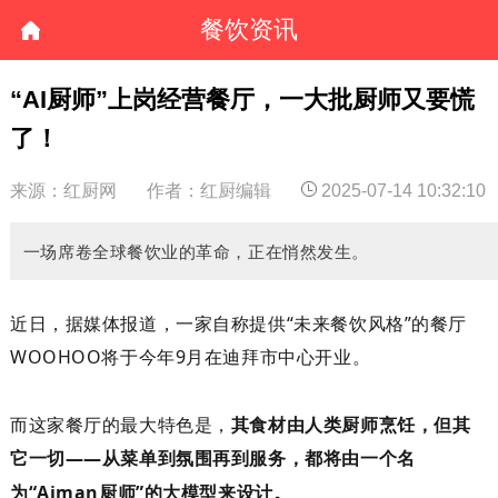
餐饮资讯
“AI厨师”上岗经营餐厅，一大批厨师又要慌
了！
来源：红厨网
作者：红厨编辑
2025-07-14 10:32:10
一场席卷全球餐饮业的革命，正在悄然发生。
近日，
据媒体报道，一家自称提供
“
未来餐饮风格
”
的餐厅
WOOHOO
将于今年
9
月在迪拜市中心开业
。
而这家
餐厅
的最大特色是
，
其
食材由人类厨师烹饪，但其
它
一切
——
从菜单到氛围再到服务，都将由一个名
为
“
Aiman
厨师
”
的大模型来设计。