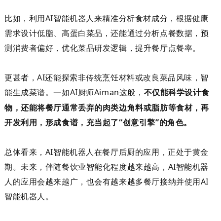
比如，利用
AI
智能机器人来
精准分析食材成分，根据健康
需求设计低脂、高蛋白菜品，
还能
通过分析点餐数据，预
测消费者偏好，优化菜品研发逻辑，提升餐厅点餐率
。
更甚者，
AI
还能
探索非传统烹饪材料或改良菜品风味
，
智
能生成菜谱
。一如
AI
厨师
Aiman
这般，
不仅能科学设计食
物，还能将餐厅通常丢弃的肉类边角料或脂肪等食材，再
开发利用，形成食谱，充当起了
“
创意引擎
”的
角色。
总体看来，
AI
智能机器人在餐厅后厨的应用，
正处于黄金
期。
未来，伴随餐饮
业智能化程度
越来越高
，
AI
智能机器
人的应用会越来越广，也会有越来越多餐厅接纳并使用
AI
智能机器人
。