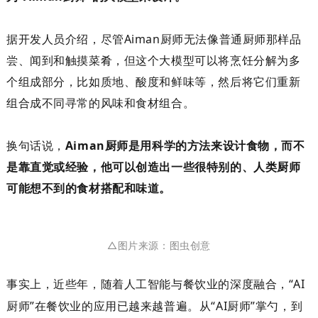
据开发人员介绍，尽管
Aiman
厨师无法像普通厨师那样品
尝、闻到和触摸菜肴，但这个大模型
可以
将烹饪分解为
多
个
组成部分，比如质地、酸度和鲜味等，然后将它们重新
组合成不同寻常的风味和食材组合。
换句话说，
Aiman
厨师
是
用科学的方法来设计食物，而不
是靠直觉或经验
，
他可以
创造出一些很特别的、人类
厨师
可能想不到的食材搭配和味道。
△图片来源：图虫创意
事实上，近些年，随着人工智能与餐饮业的深度融合，
“
AI
厨师”在餐饮业的应用已越来越普遍。从
“
AI
厨师
”
掌勺
，
到