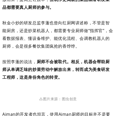
品都需要真人厨师的参与。
秋金小炒的研发总监李蓬
也曾向红厨网讲述称，不管是智
能厨房，还是炒菜机器人，都需要专业厨师做
“指挥官”，会
看数据报表、懂设备维护、能优化流程、会调教机器人的
厨师，会是很多餐饮集团疯抢的香饽饽。
按照
李蓬
的说法，
厨师不会被取代。相反，机器会帮助厨
师从单调乏味的炒菜劳动中解放出来，转而成为美食研发
工程师，这是身份角色的转变。
△图片来源：图虫创意
Aiman
的开发者
也坦言
，
使用
Aiman
厨师
的
目标并不是要