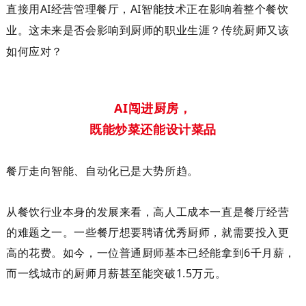
直接用
AI经营管理餐厅，
AI智能技术正在影响着整个餐饮
业。这未来是否会
影响到
厨师的职业生涯？
传统厨师又该
如何应对？
AI
闯进厨房，
既能炒菜还能设计菜品
餐厅走向智能、自动化
已
是大势所趋。
从餐饮行业本身的发展来看，
高人工
成本一直是餐厅经营
的难题之一。一些餐厅想要聘请优秀厨师，就需要投入更
高的花费。如今，
一位普通厨师
基本已经能拿到
6
千月薪，
而
一线城市
的
厨师月薪
甚至能
突破
1.5
万元
。