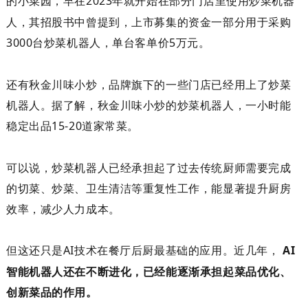
的小菜园，早在
2023
年就开始在部分门店里使用炒菜机器
人，其招股书中曾提到，上市募集的资金一部分用于采购
3000
台炒菜机器人，单台客单价
5
万元。
还有秋金川味小炒，品牌旗下的一些门店已经用上了炒菜
机器人。据了解，秋金川味小炒的炒菜机器人，一小时能
稳定出品
15-20
道家常菜。
可以说，炒菜机器人已经
承担
起了过去传统厨师需要完成
的
切菜、炒菜、卫生清洁等重复性工作，
能
显著提升厨房
效率，减少人力成本。
但这还只是
AI
技术在餐厅后厨最基础的应用。近几年，
AI
智能机器人还在不断进化，已经能逐渐承担起菜品优化、
创新菜品的作用。