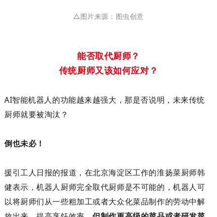
△图片来源：图虫创意
能否
取代厨师？
传统厨师
又
该如何应对？
AI
智能机器人的功能越来越强大，
那是否说明，未来
传统
厨师
就要被
淘汰？
倒也未必！
援引工人日报的报道，
在北京海淀区工作的淮扬菜厨师韩
健
表示
，机器人厨师完全取代厨师是不可能的，机器人可
以将厨师们从一些粗加工或者大众化菜品制作的劳动中解
放出来，提高烹饪效率，
但制作更高级的菜品或者研发菜