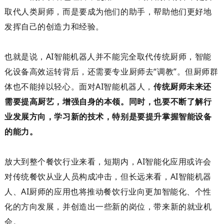
取代人类厨师，而是要成为他们的助手，帮助他们更好地
发挥自己的创造力和经验。
也就是说，
AI
智能机器人并不能完全取代传统厨师，智能
化设备高效运转背后，还
需要
专业
厨师去
“
调教
”
。
但厨师群
体也不能掉以轻心。面对
AI
智能机器人，
传统厨师未来还
需要
提高厨艺，增强自身的本领。
同时，也要不断了解行
业发展方向，学习新的技术，特别是要提升掌握智能设备
的能力。
放大到整个餐饮行业来看，
短期
内，
AI
智能化应用或许会
对传统餐饮从业人员构成冲击，
但
长
远
来看，
AI
智能机器
人
、
AI
厨师
的应用也
将推动餐饮行业向更加智能化、个性
化的方向发展，并创造
出一些
新的岗位，带来新的就业机
会。