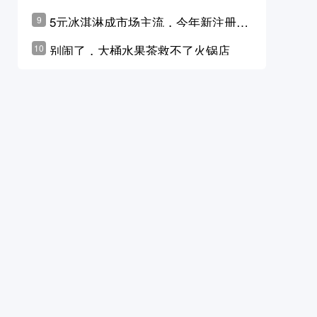
学林公布未来10年计划
5元冰淇淋成市场主流，今年新注册相
9
关企业华东领跑，东北紧随其后
别闹了，大桶水果茶救不了火锅店
10