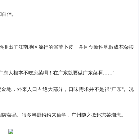
和自信。
他推出了江南地区流行的酱萝卜皮，并且创新性地做成花朵摆
广东人根本不吃凉菜啊！在广东就要做广东菜啊……”
金地，外来人口占绝大部分，口味需求并不是很“广东”。况
招牌菜品。很多粤厨纷纷来偷学，广州随之掀起凉菜潮流。