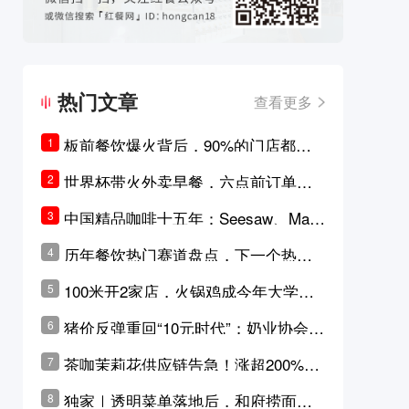
热门文章
查看更多
板前餐饮爆火背后，90%的门店都只
1
是徒有其表的刻意作秀？
世界杯带火外卖早餐，六点前订单大
2
涨超5成，巴西比赛成“早餐带货王”
中国精品咖啡十五年：Seesaw、Man
3
ner、M Stand为何结出了不同的果
历年餐饮热门赛道盘点，下一个热门
4
实？
品类是？
100米开2家店，火锅鸡成今年大学城
5
最火生意？
猪价反弹重回“10元时代”；奶业协会称
6
原奶价格现回暖迹象
茶咖茉莉花供应链告急！涨超200%，
7
横州花价冲破50元一斤
独家｜透明菜单落地后，和府捞面李
8