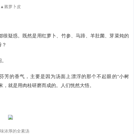
▲酱萝卜皮
都很疑惑。既然是用红萝卜、竹参、马蹄、羊肚菌、芽菜炖的
香？
问。
芬芳的香气，主要是因为汤面上漂浮的那个不起眼的“小树
粉末，就是用肉桂研磨而成的。人们恍然大悟。
味浓厚的全素汤