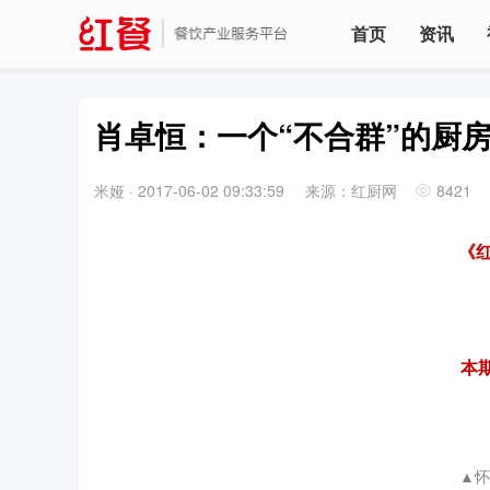
首页
资讯
肖卓恒：一个“不合群”的厨
米娅
·
2017-06-02 09:33:59
来源：红厨网
8421
《
本
▲怀