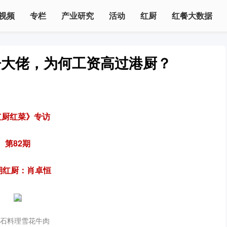
视频
专栏
产业研究
活动
红厨
红餐大数据
房大佬，为何工资高过港厨？
红厨红菜》专访
第82期
期红厨：肖卓恒
石料理雪花牛肉