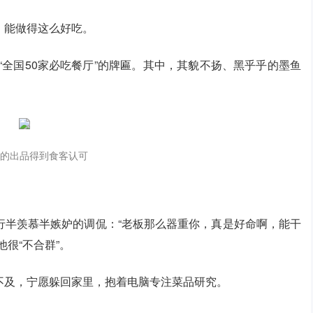
，能做得这么好吃。
“全国50家必吃餐厅”的牌匾。其中，其貌不扬、黑乎乎的墨鱼
的出品得到食客认可
行半羡慕半嫉妒的调侃：“老板那么器重你，真是好命啊，能干
很“不合群”。
不及，宁愿躲回家里，抱着电脑专注菜品研究。