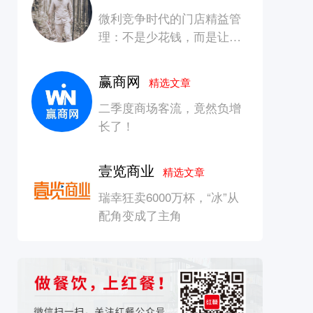
微利竞争时代的门店精益管
理：不是少花钱，而是让每
一块钱产生增长
赢商网
精选文章
二季度商场客流，竟然负增
长了！
壹览商业
精选文章
瑞幸狂卖6000万杯，“冰”从
配角变成了主角